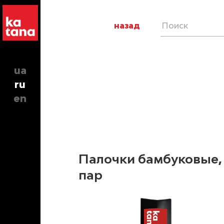
назад
ua
ru
en
Палочки бамбуковые,
пар