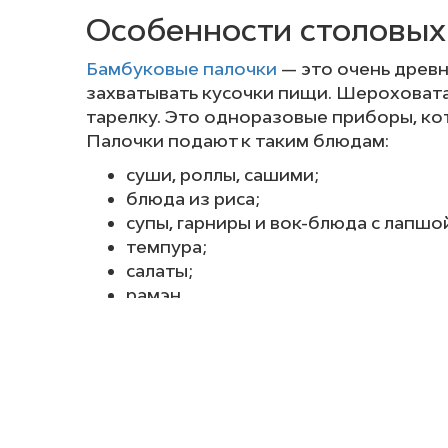
Особенности столовых
Бамбуковые палочки
— это очень древ
захватывать кусочки пищи. Шероховатая
тарелку. Это одноразовые приборы, ко
Палочки подают к таким блюдам:
суши, роллы, сашими;
блюда из риса;
супы, гарниры и вок-блюда с лапшо
темпура
;
салаты
;
рамэн.
Помимо того, что ими берут пищу, пало
заворачивать суши;
придерживать начинку супа, чтобы
переворачивать и помешивать еду 
взбивать омлет;