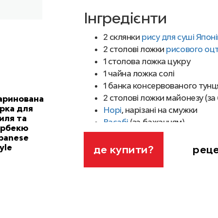
Інгредієнти
2 склянки
рису для суші Япон
2 столові ложки
рисового оцт
1 столова ложка цукру
1 чайна ложка солі
1 банка консервованого тунц
2 столові ложки майонезу (за
аринована
рка для
Норі
, нарізані на смужки
иля та
Васабі
(за бажанням)
арбекю
Чорний кунжут
panese
yle
рец
де купити?
Кроки приготуван
Приготуйте рис. Використов
більш клейкий, тому онігірі 
рази зливайте воду. Варіть р
нашою детальною
технологі