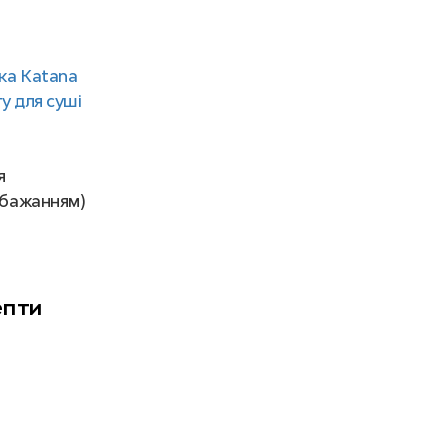
іка Katana
у для суші
я
 бажанням)
епти
ня
уйте спеціальний
круглозернистий рис для суші
, він
буде краще тримає форму. Ретельно промийте рис, 3-4
ис за інструкцією на упаковці або скористайтеся
єю приготування рису для суші
.