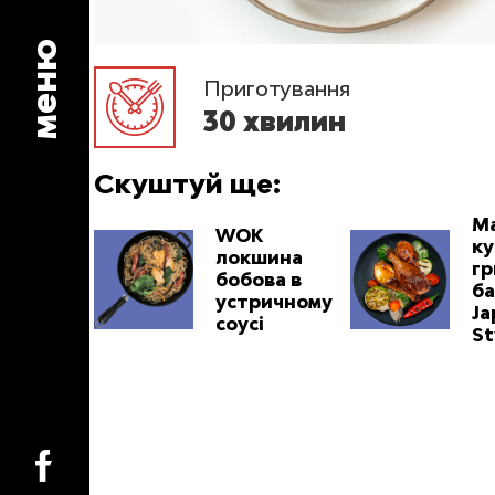
меню
Приготування
30 хвилин
Скуштуй ще:
М
WOK
ку
локшина
гр
бобова в
б
устричному
Ja
соусі
St