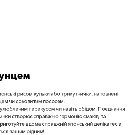
 тунцем
 японські рисові кульки або трикутнички, наповнені
цем чи соковитим лососем.
м улюбленим перекусом чи навіть обідом. Поєднання
инки створює справжню гармонію смаків, та
риготуйте вдома справжній японський делікатес з
ться вашим рідним!