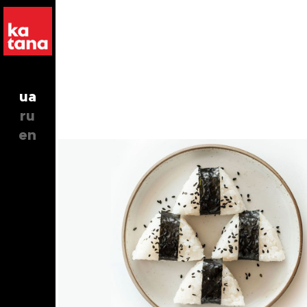
ua
ru
en