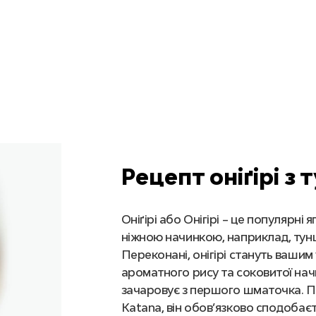
Рецепт оніґірі з
Оніґірі або Онігірі – це популярні
ніжною начинкою, наприклад, тун
Переконані, онігірі стануть ваши
ароматного рису та соковитої нач
зачаровує з першого шматочка. П
Katana, він обов’язково сподобає