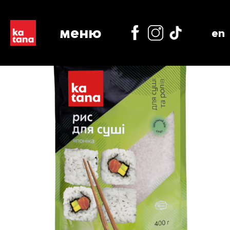
меню
en