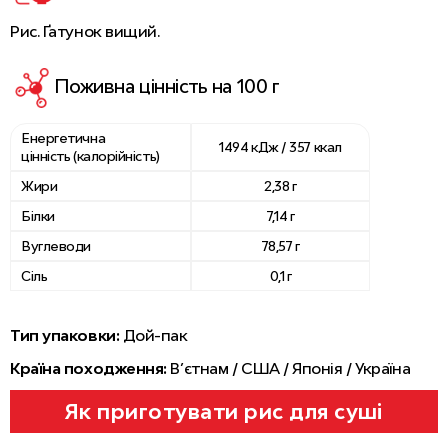
Рис. Ґатунок вищий.
Поживна цінність на 100 г
Енергетична
1494 кДж / 357 ккал
цінність (калорійність)
Жири
2,38 г
Білки
7,14 г
Вуглеводи
78,57 г
Сіль
0,1 г
Тип упаковки:
Дой-пак
Країна походження:
В’єтнам / США / Японія / Україна
Як приготувати рис для суші