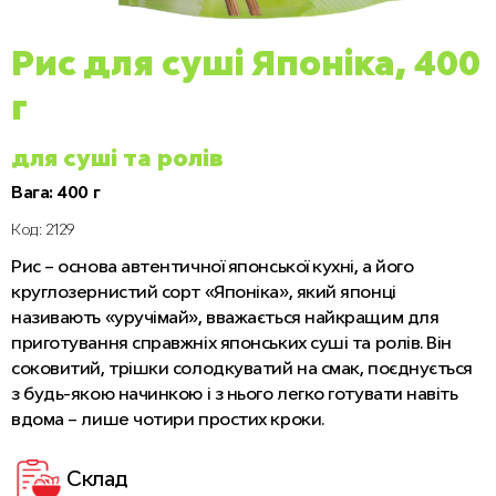
Рис для суші Японіка, 400
г
для суші та ролів
Вага: 400 г
Код: 2129
Рис – основа автентичної японської кухні, а його
круглозернистий сорт «Японіка», який японці
називають «уручімай», вважається найкращим для
приготування справжніх японських суші та ролів. Він
соковитий, трішки солодкуватий на смак, поєднується
з будь-якою начинкою і з нього легко готувати навіть
вдома – лише чотири простих кроки.
Склад