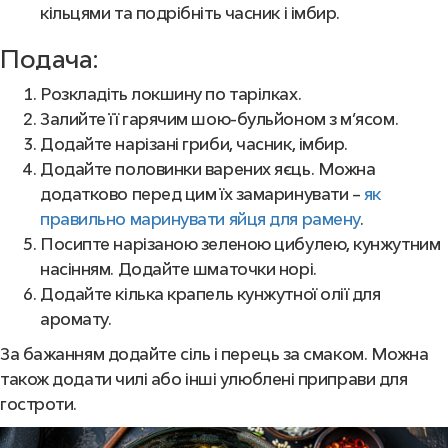
кільцями та подрібніть часник і імбир.
Подача:
Розкладіть локшину по тарілках.
Залийте її гарячим шою-бульйоном з м’ясом.
Додайте нарізані гриби, часник, імбир.
Додайте половинки варених яєць. Можна
додатково перед цим їх замаринувати –
як
правильно маринувати яйця для рамену
.
Посипте нарізаною зеленою цибулею, кунжутним
насінням. Додайте шматочки норі.
Додайте кілька крапель кунжутної олії для
аромату.
За бажанням додайте сіль і перець за смаком. Можна
також додати чилі або інші улюблені приправи для
гостроти.