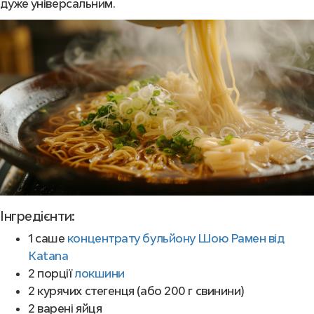
дуже універсальним.
Інгредієнти:
1 саше
концентрату бульйону Шою Рамен від
Katana
2 порції
локшини
2 курячих стегенця (або 200 г свинини)
2 варені яйця