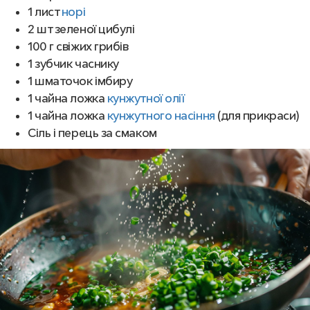
1 лист
норі
2 шт зеленої цибулі
100 г свіжих грибів
1 зубчик часнику
1 шматочок імбиру
1 чайна ложка
кунжутної олії
1 чайна ложка
кунжутного насіння
(для прикраси)
Сіль і перець за смаком