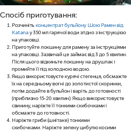
Спосіб приготування:
Розчиніть
концентрат бульйону Шою Рамен від
Katana
у 350 мл гарячої води згідно з інструкцією
на упаковці.
Приготуйте локшину для рамену за інструкціями
на упаковці. Зазвичай це займає від 3 до 5 хвилин.
Після цього відкиньте локшину на друшлак і
промийте її під холодною водою.
Якщо використовуєте курячі стегенця, обсмажте
їх на середньому вогні до золотистої скоринки,
потім додайте в бульйон і варіть до готовності
(приблизно 15-20 хвилин). Якщо використовуєте
свинину, наріжте її тонкими скибочками і
обсмажте до готовності.
Наріжте гриби (шиітаке) тонкими
скибочками. Наріжте зелену цибулю косими