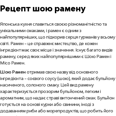
Рецепт шою рамену
Японська кухня славиться своєю різноманітністю та
унікальними смаками, і рамен є одним з
найпопулярніших, що підкорив серця гурманів у всьому
світі. Рамен – це справжнє мистецтво, де кожен
інгредієнт має своє місце і значення. Існує багато видів
рамену, серед яких найпопулярнішими є Шою Рамен і
Місо Рамен.
Шою Рамен
отримав свою назву від основного
інгредієнта – соєвого соусу (шою), який додає бульйону
насиченого, солоного смаку. Цей вид рамену
характеризується прозорим бульйоном, легким і
ароматним, що надає страві витончений смак. Бульйон
готується на основі курки або свинини, іноді з
додаванням риби або морепродуктів, що робить його