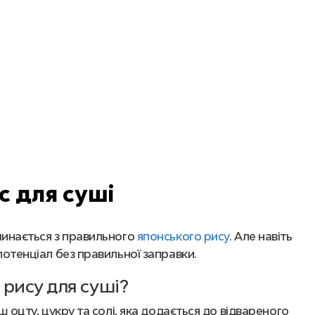
с для суші
чинається з правильного
японського рису
. Але навіть
потенціал без правильної заправки.
 рису для суші?
ш оцту, цукру та солі, яка додається до відвареного