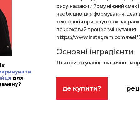
рису, надаючи йому ніжний смак 
необхідно для формування ідеальн
технологія приготування заправки 
покроковий процес змішування.
https://www.instagram.com/ree
Основні інгредієнти
Для приготування класичної запра
Як
маринувати
100 мл рисового
оцту Katan
яйця
для
70 г цукру
рамену?
рец
де купити?
7 г солі
Щоб отримати ідеальний смак с
автентичний баланс кислинки і с
вибором для класичної японської