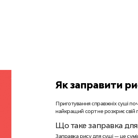
Як заправити ри
Приготування справжніх суші по
найкращий сорт не розкриє свій 
Що таке заправка для
Заправка рису для суші — це сумі