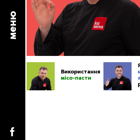
меню
Використання
місо-пасти