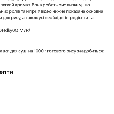
і легкий аромат. Вона робить рис липким, що
их ролів та нігірі. У відео нижче показана основна
для рису, а також усі необхідні інгредієнти та
l/DHdky0QIM7R/
вки для суші на 1000 г готового рису знадобиться:
a
епти
уші, обирайте
рисовий оцет Katana
. Він має
олодкавого відтінку, що робить його ідеальним
 заправки.