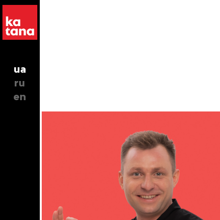
ua
ru
en