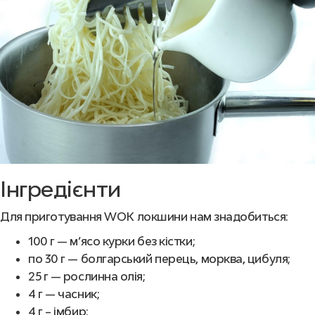
Інгредієнти
Для приготування WOK локшини
нам знадобиться:
100 г — м’ясо курки без кістки;
п
о 30 г — болгарський перець, морква, цибуля;
25 г — рослинна олія;
4 г — часник;
4 г – імбир;