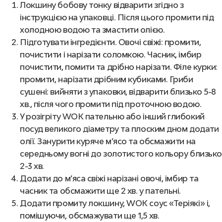
Локшину бобову тонку відварити згідно з
інструкцією на упаковці. Після цього промити під
холодною водою та змастити олією.
Підготувати інгредієнти. Овочі свіжі: промити,
почистити і нарізати соломкою. Часник, імбир
почистити, помити та дрібно нарізати. Філе курки:
промити, нарізати дрібним кубиками. Гриби
сушені: вийняти з упаковки, відварити близько 5-8
хв., після чого промити під проточною водою.
У розігріту WOK пательню або інший глибокий
посуд великого діаметру та плоским дном додати
олії. Занурити куряче м’ясо та обсмажити на
середньому вогні до золотистого кольору близько
2-3 хв.
Додати до м’яса свіжі нарізані овочі, імбир та
часник та обсмажити ще 2 хв. у пательні.
Додати промиту локшину, WOK соус «Теріякі» і,
помішуючи, обсмажувати ще 1,5 хв.