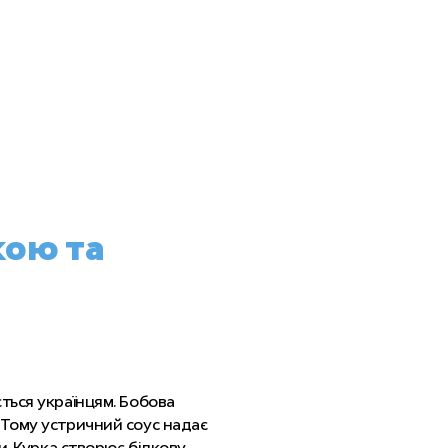
кою та
ться українцям. Бобова
 Тому устричний соус надає
и. Курка створює білкову