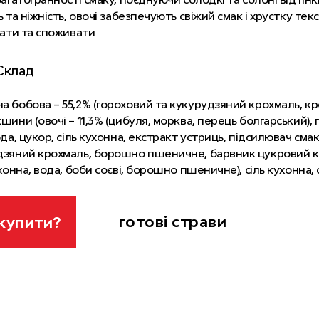
ь та ніжність, овочі забезпечують свіжий смак і хрустку тек
вати та споживати
Склад
 бобова – 55,2% (гороховий та кукурудзяний крохмаль, крох
шини (овочі – 11,3% (цибуля, морква, перець болгарський), 
ода, цукор, сіль кухонна, екстракт устриць, підсилювач сма
зяний крохмаль, борошно пшеничне, барвник цукровий кол
ухонна, вода, боби соєві, борошно пшеничне), сіль кухонна
 цукровий колер, крохмаль кукурудзяний, часник, кунжутн
ор кислотності оцтова кислота, консерванти: сорбат калію
 загущувач ксантанова камедь), олія соняшникова, імбир м
готові страви
купити?
філе куряче, маринад (глюкозний сироп, вода, сіль кухонна
крохмаль кукурудзяний, вино біле сухе, дріжджовий екстр
 паста (томати, регулятор кислотності лимонна кислота),
, олія соняшникова, загущувачі: мальтодекстрин, караген
вачі смаку та аромату: глутамат натрію, гуанілат натрію, ін
ова камедь, регулятори кислотності: тартрат калію-натрію