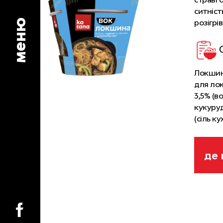
ситніст
меню
розігрі
Локшина
для лок
3,5% (в
кукуруд
(сіль к
барвник
регулят
натрію;
де 
11,2% (
цукор, 
томатна
мелений
підсилю
ксантан