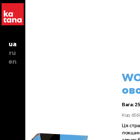
ua
ru
en
WO
ово
Вага: 25
Код: 656
Ця стра
локшина
страві 