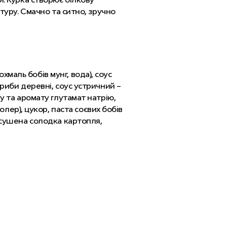
стуру. Смачно та ситно, зручно
маль бобів мунг, вода), соус
гриби деревні, соус устричний –
ку та аромату глутамат натрію,
ер), цукор, паста соєвих бобів
, сушена солодка картопля,
а паста, перець чилі,
, бісульфат натрію, бензонат
елений), шматочки курячі –
, соєві боби, борошно пшеничне,
акт, емульгатор лецитин,
 часник, перець чорний
ан; барвник цукровий колер,
озінат натрію; стабілізатор
, лактат кальцію, цитрат