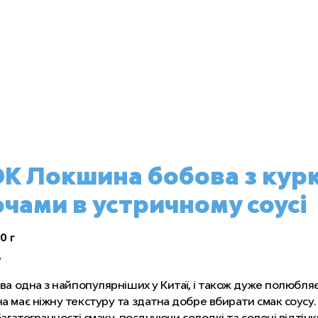
K Локшина бобова з кур
чами в устричному соусі
0 г
7
ва одна з найпопулярніших у Китаї, і також дуже полюбляє
 має ніжну текстуру та здатна добре вбирати смак соусу.
багатогранності смаку, поєднуючи солодкі та солоні відтінк