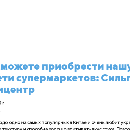
 можете приобрести наш
ети супермаркетов: Силь
ицентр
 г
7
юдо одно из самых популярных в Китае и очень любит укр
 текстуру и способна хорошо впитывать вкус соуса. Поэт