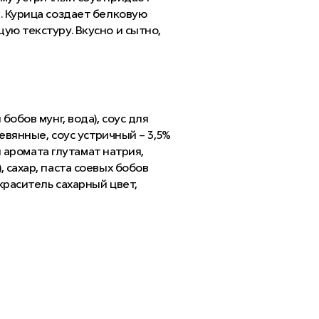
. Курица создает белковую
ую текстуру. Вкусно и сытно,
бобов мунг, вода), соус для
ревянные, соус устричный – 3,5%
и аромата глутамат натрия,
 сахар, паста соевых бобов
 краситель сахарный цвет,
ятор кислотности уксусная
натрия; ,2% (филе куриное,
мука пшеничная, сахар, крахмал
ецитин, томатная паста) , перец
ин, карагенан; краситель
нилат натрия, инозинат натрия;
трат калия-натрия, лактат
алия, бензоат натрия, низин),