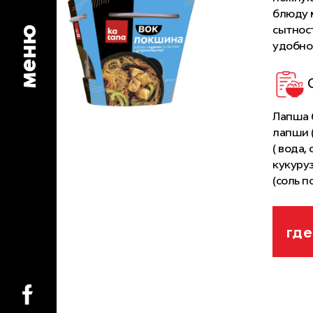
блюду м
сытност
меню
удобно
Лапша б
лапши (
( вода,
кукуруз
(соль п
крахмал
кислота
маринад
где
кукуруз
черный
сахарны
стабил
кальция