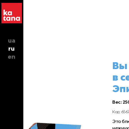
ua
ru
en
Вы
в с
Эп
Вес: 250
Код: 656
Это бл
нежную