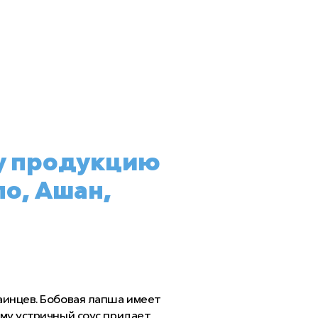
у продукцию
по, Ашан,
аинцев. Бобовая лапша имеет
ому устричный соус придает