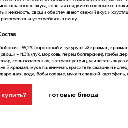
ногогранность вкуса, сочетая сладкие и соленые оттенки
ь и нежность, овощи обеспечивают свежий вкус и хрустящ
 разогревать и употреблять в пищу
Состав
обовая – 55,2% (гороховый и кукурузный крахмал, крахмал 
овощи – 11,3% (лук, морковь, перец болгарский), грибы де
 сахар, соль поваренная, экстракт устриц, усилитель вкуса 
ный крахмал, мука пшеничная, краситель сахарный колер),
оваренная, вода, бобы соевые, мука п сладкий картофель,
 кукурузный, чеснок, кунжутная паста, перец чили, регул
, консерванты: сорбат калия, бисульфат натрия, бензонат 
 (глюкозный сироп, вода, соль поваренная, соевые бобы, 
готовые блюда
 купить?
ный, вино белое сухое, дрожжевой экстракт, эмульгатор л
 молотый, подсолнечное масло, загустители: мальтодекстр
й колер, усилители вкуса и аромата: глутамат натрия, гуа
изатор ксантановой камеди, регуляторы кислотности: тар
, цитрат натрия, кислота лимонная; консерванты: сорбат к