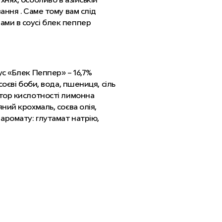
ання . Саме тому вам слід
ами в соусі блек пеппер
ус «Блек Пеппер» – 16,7%
оєві боби, вода, пшениця, сіль
ятор кислотності лимонна
ний крохмаль, соєва олія,
 аромату: глутамат натрію,
е), сіль кухонна, стабілізатори:
о дерева, камедь тари,
соусі «Блек Пеппер» – 14%
чне), сіль кухонна, регулятори
сіль кухонна), овочі: капуста
а. Продукт або його компоненти