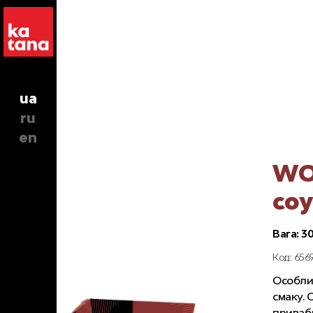
ua
ru
en
WOK
соу
Вага: 30
Код: 656
Особлив
смаку. 
привабл