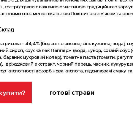
і , гострі страви є важливою частиною традиційного харчув
анітними своє меню піканьною Локшиною з м’ясом та овоч
Склад
 рисова – 44,4% (борошно рисове, сіль кухонна, вода), со
ний сироп, соус «Блек Пеппер» (вода, цукор, соєвий соус (с
, барвник цукровий колер), томатна паста (томати, регул
), дріжджовий екстракт, чорний перець, часник, кукурудзя
ор кислотності аскорбінова кислота, підсилювачі смаку та
т натрію), соєвий соус (містить соєві боби, борошно пшеничн
нан, гуарова камедь, ксантанова камедь, камедь ріжковог
за; консерванти: сорбат калію, нізин), шматки свинини в 
готові страви
купити?
а, соус «Блек Пеппер» (містить соєві боби, борошно пшени
ості: тартрат калію-натрію, лактат кальцію, цитрат натрію; 
 – 8,3%, морква – 8,3%, кукурудза – 8,3%, олія соняшников
викликати індивідуальну алергічну реакцію.