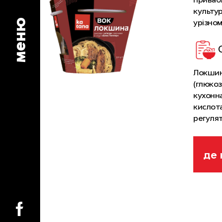
культур
меню
урізном
Локшина
(глюкоз
кухонна
кислота
регулят
гуаніла
карраге
декстро
де 
(свинин
кислотн
броколі
можуть 