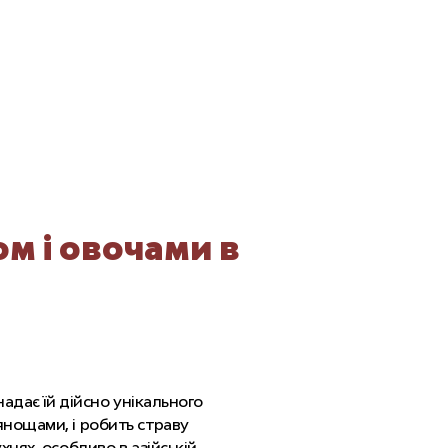
м і овочами в
надає їй дійсно унікального
янощами, і робить страву
нях, особливо в азійській