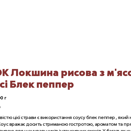
 Локшина рисова з м'ясо
сі Блек пеппер
0 г
9
істю цієї страви є використання соусу блек пеппер , який 
Соус вражає досить стриманою гостротою, ароматом та пр
ивою для шанувальників інтенсивних смаків. У багатьох кух