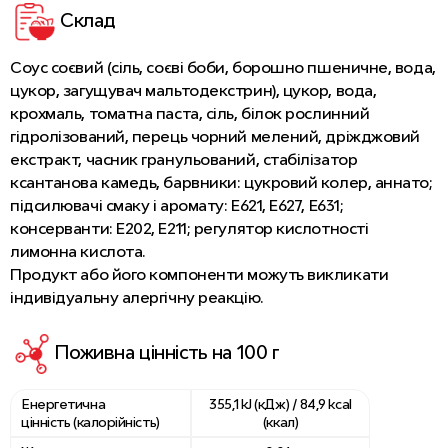
Склад
Соус соєвий (сіль, соєві боби, борошно пшеничне, вода,
цукор, загущувач мальтодекстрин), цукор, вода,
крохмаль, томатна паста, сіль, білок рослинний
гідролізований, перець чорний мелений, дріжджовий
екстракт, часник гранульований, стабілізатор
ксантанова камедь, барвники: цукровий колер, аннато;
підсилювачі смаку і аромату: Е621, Е627, Е631;
консерванти: Е202, Е211; регулятор кислотності
лимонна кислота.
Продукт або його компоненти можуть викликати
індивідуальну алергічну реакцію.
Поживна цінність на 100 г
Енергетична
355,1 kJ (кДж) / 84,9 kcal
цінність (калорійність)
(ккал)