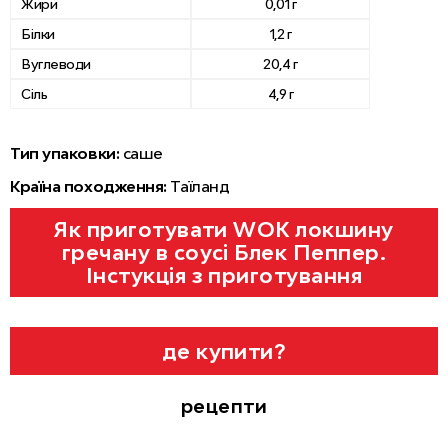
Жири
0,01 г
Білки
1,2 г
Вуглеводи
20,4 г
Сіль
4,9 г
Тип упаковки:
саше
Країна походження:
Таїланд
Як приготувати WOK локшину
гречану в соусі Блек Пеппер.
Інстукція з приготування
де купити?
рецепти