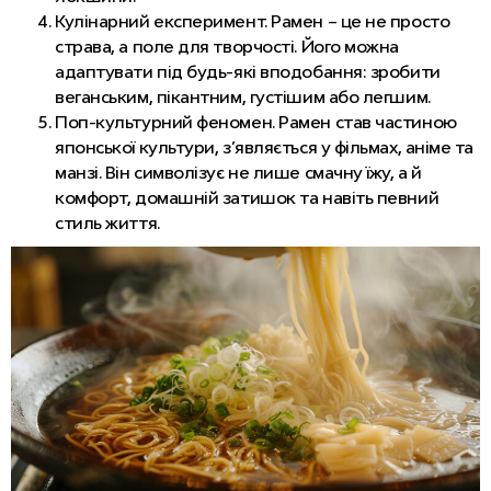
Кулінарний експеримент. Рамен – це не просто
страва, а поле для творчості. Його можна
адаптувати під будь-які вподобання: зробити
веганським, пікантним, густішим або легшим.
Поп-культурний феномен. Рамен став частиною
японської культури, з’являється у фільмах, аніме та
манзі. Він символізує не лише смачну їжу, а й
комфорт, домашній затишок та навіть певний
стиль життя.