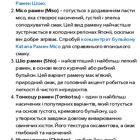
Рамен Шою
.
Місо рамен (Miso)
– готується з додаванням пасти
місо, яка створює насичений, густий і злегка
солодкуватий смак. Цей вид рамену найчастіше
зустрічається в холодних регіонах Японії, оскільки
він добре зігріває. Спробуй
концентрат бульйону
Katana Рамен Місо
для справжнього японського
смаку.
Шіо рамен (Shio)
– найсвітліший і найбільш легкий
рамен, в основі якого курячий або рибний
бульйон. Цей варіант рамену має м’який,
природний смак, де головний акцент робиться на
легкості й чистоті інгредієнтів.
Тонкоцу рамен (Tonkotsu)
– один із найбільш
насичених і популярних варіантів, який готується
на основі густого, кремового бульйону, що
утворюється завдяки довгому виварюванню
свинячих кісток. Його текстура оксамитова, а смак
глибокий та насичений.
Чінтан рамен (Chintan)
– це бульйон, який