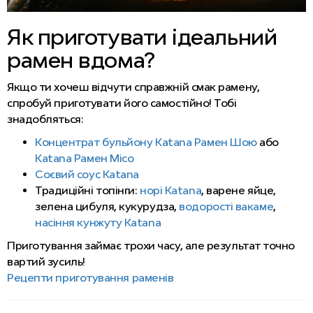
Як приготувати ідеальний
рамен вдома?
Якщо ти хочеш відчути справжній смак рамену,
спробуй приготувати його самостійно! Тобі
знадобляться:
Концентрат бульйону Katana Рамен Шою
або
Katana Рамен Місо
Соєвий соус Katana
Традиційні топінги:
норі Katana
, варене яйце,
зелена цибуля, кукурудза,
водорості вакаме
,
насіння кунжуту Katana
Приготування займає трохи часу, але результат точно
вартий зусиль!
Рецепти приготування раменів