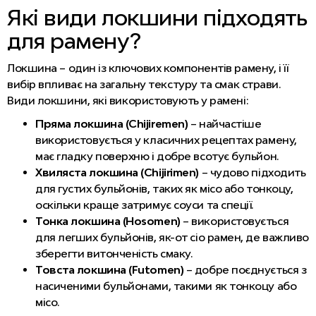
Які види локшини підходять
для рамену?
Локшина – один із ключових компонентів рамену, і її
вибір впливає на загальну текстуру та смак страви.
Види локшини, які використовують у рамені:
Пряма локшина (Chijiremen)
– найчастіше
використовується у класичних рецептах рамену,
має гладку поверхню і добре всотує бульйон.
Хвиляста локшина (Chijirimen)
– чудово підходить
для густих бульйонів, таких як місо або тонкоцу,
оскільки краще затримує соуси та спеції.
Тонка локшина (Hosomen)
– використовується
для легших бульйонів, як-от сіо рамен, де важливо
зберегти витонченість смаку.
Товста локшина (Futomen)
– добре поєднується з
насиченими бульйонами, такими як тонкоцу або
місо.