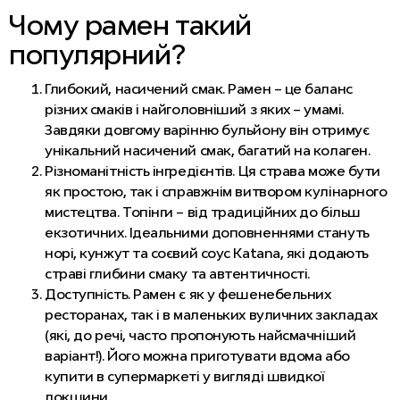
Чому рамен такий
популярний?
Глибокий, насичений смак. Рамен – це баланс
різних смаків і найголовніший з яких – умамі.
Завдяки довгому варінню бульйону він отримує
унікальний насичений смак, багатий на колаген.
Різноманітність інгредієнтів. Ця страва може бути
як простою, так і справжнім витвором кулінарного
мистецтва. Топінги – від традиційних до більш
екзотичних. Ідеальними доповненнями стануть
норі, кунжут та соєвий соус Katana, які додають
страві глибини смаку та автентичності.
Доступність. Рамен є як у фешенебельних
ресторанах, так і в маленьких вуличних закладах
(які, до речі, часто пропонують найсмачніший
варіант!). Його можна приготувати вдома або
купити в супермаркеті у вигляді швидкої
локшини.