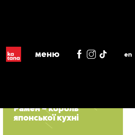
меню
en
Рамен – король
японської кухні