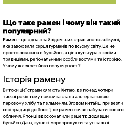
Що таке рамен і чому він такий
популярний?
Рамен
– це одна з найвідоміших страв японської кухні,
яка завоювала серця гурманів по всьому світу. Це не
просто локшина в бульйоні, а ціла культура зі своїми
традиціями, регіональними особливостями та історією.
У чому ж секрет його популярності?
Історія рамену
Витоки цієї страви сягають Китаю, де понад чотири
тисячі років тому локшина стала альтернативою
паровому хлібу та пельменям. Згодом китайці привезли
свої традиції до Японії, де рамен почав набувати нового
обличчя. Японці вдосконалили рецепт, додавши
бульйон
Даші
, сушені морепродукти та унікальні