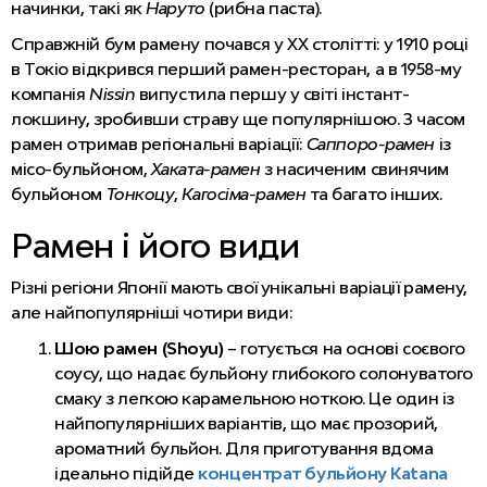
начинки, такі як
Наруто
(рибна паста).
Справжній бум рамену почався у XX столітті: у 1910 році
в Токіо відкрився перший рамен-ресторан, а в 1958-му
компанія
Nissin
випустила першу у світі інстант-
локшину, зробивши страву ще популярнішою. З часом
рамен отримав регіональні варіації:
Саппоро-рамен
із
місо-бульйоном,
Хаката-рамен
з насиченим свинячим
бульйоном
Тонкоцу
,
Кагосіма-рамен
та багато інших.
Рамен і його види
Різні регіони Японії мають свої унікальні варіації рамену,
але найпопулярніші чотири види:
Шою рамен (Shoyu)
– готується на основі соєвого
соусу, що надає бульйону глибокого солонуватого
смаку з легкою карамельною ноткою. Це один із
найпопулярніших варіантів, що має прозорий,
ароматний бульйон. Для приготування вдома
ідеально підійде
концентрат бульйону Katana