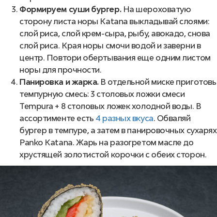
Формируем суши бургер.
На шероховатую
сторону листа норы Katana выкладывай слоями:
слой риса, слой крем-сыра, рыбу, авокадо, снова
слой риса. Края норы смочи водой и заверни в
центр. Повтори обертывания еще одним листом
норы для прочности.
Панировка и жарка.
В отдельной миске приготовь
темпурную смесь: 3 столовых ложки смеси
Tempura + 8 столовых ложек холодной воды. В
ассортименте есть
4 разных вкуса
. Обваляй
бургер в темпуре, а затем в панировочных сухарях
Panko Katana. Жарь на разогретом масле до
хрустящей золотистой корочки с обеих сторон.