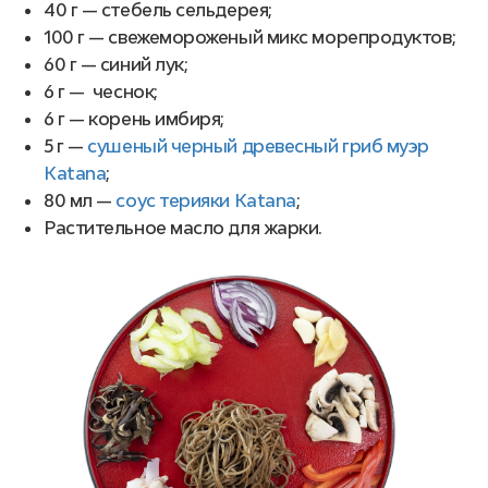
40 г — стебель сельдерея;
100 г — свежемороженый микс морепродуктов;
60 г — синий лук;
6 г — чеснок;
6 г — корень имбиря;
5 г —
сушеный черный древесный гриб муэр
Katana
;
80 мл —
соус терияки Katana
;
Растительное масло для жарки.