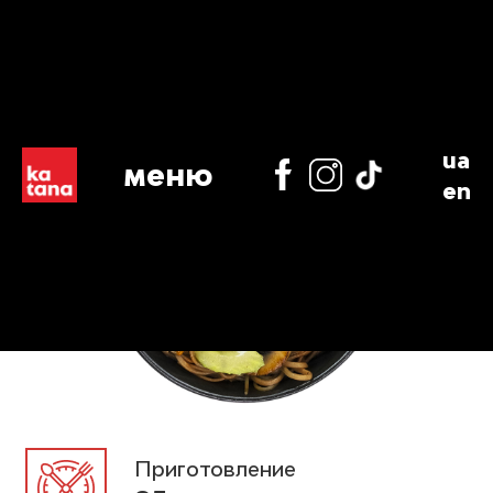
ua
меню
en
Приготовление