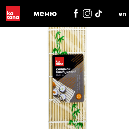
меню
en