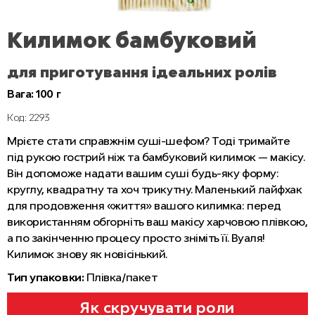
Килимок бамбуковий
для приготування ідеальних ролів
Вага: 100 г
Код: 2293
Мрієте стати справжнім суші-шефом? Тоді тримайте
під рукою гострий ніж та бамбуковий килимок — макісу.
Він допоможе надати вашим суші будь-яку форму:
круглу, квадратну та хоч трикутну. Маленький лайфхак
для продовження «життя» вашого килимка: перед
використанням обгорніть ваш макісу харчовою плівкою,
а по закінченню процесу просто зніміть її. Вуаля!
Килимок знову як новісінький.
Тип упаковки:
Плівка/пакет
Як скручувати роли