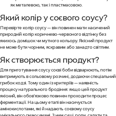
як металевою, так і пластмасовою.
Який колір у соєвого соусу?
Перевірте колір соусу — він повинен мати насичений
природній колір коричнево-червоного відтінку без
якихось домішок чи мутного кольору. Якісний продукт
не може бути чорним, яскравим або занадто світлим.
Як створюється продукт?
Для приготування соусу соєві боби відварюють, потім
витримують в сольовому розчині, додаючи спеціальний
грибок кодзі. Тому один із критеріїв — наявність
процесу натурального бродіння: якщо цей продукт
якісний, він обов’язково повинен проходити процес
ферментації. На цьому етапі він насичується
амінокислотами, які й надають соєвому соусу
унікального смаку умамі. З ним суші, роли, салати та