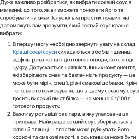
Дуже важливо розібратися, як вибрати соєвий соус в
магазині, до того, як ви зможете понюхати його та
спробувати на смак. Існує кілька простих правил, які
допоможуть вам зрозуміти, який соєвий соус краще
вибрати
:
В першу чергу необхідно звернути увагу на склад.
Кращі соєві соуси
складаються з бобів, пшениці,
відфільтрованої та підготовленої води, солі, іноді
цукру. Допускається наявність інших компонентів,
які зберігають смак та безпечність продукту — це
може бути мірін, спеції, різні смакові добавки. Крім
того, варто враховувати, що в цьому соєвому соусі
досить високий вміст білка — не менше 6 г/100 г
готового продукту.
Важливу роль відіграє тара, в яку упакована ця
приправа. Найкраще соєвий соус зберігається в
скляній пляшці — пластик може руйнувати його
корисні та смакові якості, а ось кришка може бути