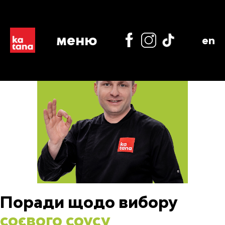
меню
en
Поради щодо вибору
соєвого соусу