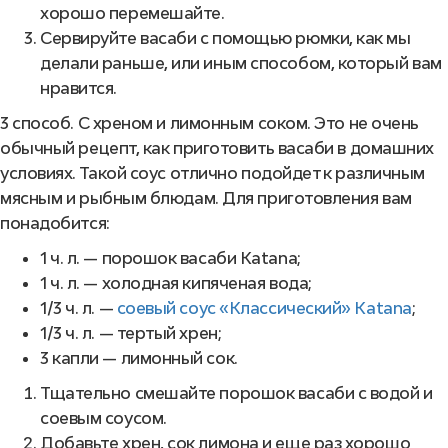
хорошо перемешайте.
Сервируйте васаби с помощью рюмки, как мы
делали раньше, или иным способом, который вам
нравится.
3 способ. С хреном и лимонным соком. Это не очень
обычный рецепт, как приготовить васаби в домашних
условиях. Такой соус отлично подойдет к различным
мясным и рыбным блюдам. Для приготовления вам
понадобится:
1 ч. л. — порошок васаби Katana;
1 ч. л. — холодная кипяченая вода;
1/3 ч. л. —
соевый соус «Классический» Katana
;
1/3 ч. л. — тертый хрен;
3 капли — лимонный сок.
Тщательно смешайте порошок васаби с водой и
соевым соусом.
Добавьте хрен, сок лимона и еще раз хорошо