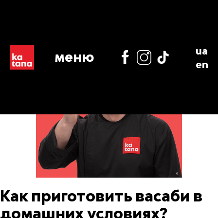
ua
меню
en
Как приготовить васаби в
домашних условиях?