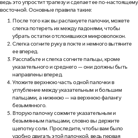
ведь это упростит трапезу и сделает ее по-настоящему
восточной. Основные правила такие:
После того
как вы распакуете палочки, можете
слегка потереть их между ладонями, чтобы
убрать остатки отслоившихся микроволокон.
Слегка согните руку в локте и немного вытяните
ее вперед.
Расслабьте и слегка согните пальцы, кроме
указательного и среднего — они должны быть
направлены вперед.
Уложите верхнюю часть одной палочки в
углубление между указательным и большим
пальцами, а нижнюю — на верхнюю фалангу
безымянного.
Вторую палочку сожмите указательным и
безымянным пальц
ами
, словно вы держите
щепотку соли. Проследите, чтобы вам было
удобно двигать этой палочкой, ведь первая