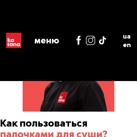
ua
меню
en
Как пользоваться
палочками для суши?