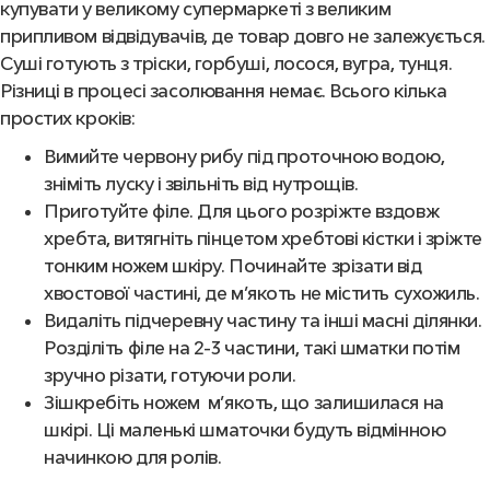
купувати у великому супермаркеті з великим
припливом відвідувачів, де товар довго не залежується.
Суші готують з тріски, горбуші, лосося, вугра, тунця.
Різниці в процесі засолювання немає. Всього кілька
простих кроків:
Вимийте червону рибу під проточною водою,
зніміть луску і звільніть від нутрощів.
Приготуйте філе. Для цього розріжте
в
здовж
хребта, витягніть пінцетом хребтові кістки і зріжте
тонким ножем шкіру. Починайте зрізати від
хвостов
ої
частині, де м’якоть не містить сухожиль.
Видаліть підчеревну частину та інші масні ділянки.
Розділіть філе на 2-3 частини, такі шматки потім
зручно різати, готуючи роли.
Зішкребіть ножем м’якоть, що залишилася на
шкірі. Ці маленькі шматочки будуть відмінною
начинкою для ролів.