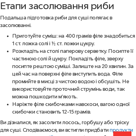
Етапи засолювання риби
Подальша підготовка риби для суші полягає в
засолюванні.
Приготуйте суміш: на 400 грамів філе знадобиться
1 ст. ложка солі і ½ ст. ложки цукру.
Розкладіть на столі паперову серветку. Посипте її
частиною
солі
й
цукру. Покладіть філе, зверху
посипте рештою суміші. Залиште на 20 хвилин. За
цей час на поверхні філе виступить вода. Філе
промийте в мисці з чистою водою і обсушіть. Не
використовуйте проточний струмінь води, так
можна пошкодити м’якоть.
Наріжте філе скибочками навскоси, вагою одної
скибочки становить 12-15 грамів.
Ви дізналися, як засолити лосось, горбушу або тріску
для суші. Сподіваємося, ви встигли придбати
продукти