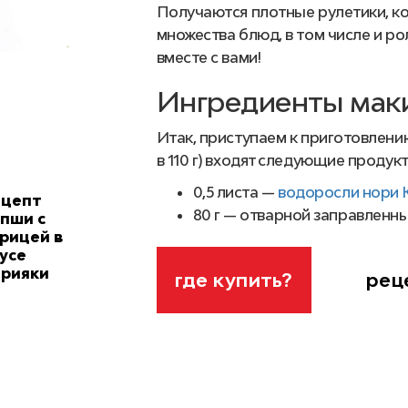
Получаются плотные рулетики, к
множества блюд, в том числе и ро
вместе с вами!
Ингредиенты маки
Итак, приступаем к приготовлени
в 110 г) входят следующие продук
0,5 листа —
водоросли нори 
ецепт
80 г — отварной заправленн
пши с
рицей в
30 г — мясо краба или крабо
усе
5 г —
соус
«Унаги»
Katana
;
ерияки
рец
где купить?
3 г —
семена черного кунжут
1 г — готовый васаби Katana.
Шаги приготовлен
мясом