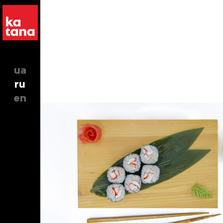
ua
ru
en