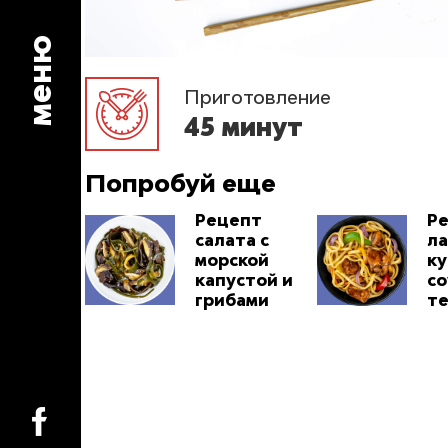
меню
Приготовление
45 минут
Попробуй еще
Рецепт
Р
салата с
ла
морской
ку
капустой и
со
грибами
т