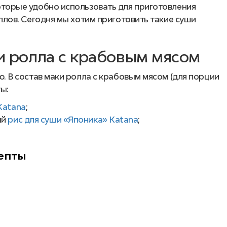
оторые удобно использовать для приготовления
ллов. Сегодня мы хотим приготовить такие суши
 ролла с крабовым мясом
ю. В состав маки ролла с крабовым мясом (для порции
ты:
Katana
;
ый
рис для суши
«Японика»
Katana
;
вые палочки;
епты
а Katana
;
ия маки ролла с крабовым