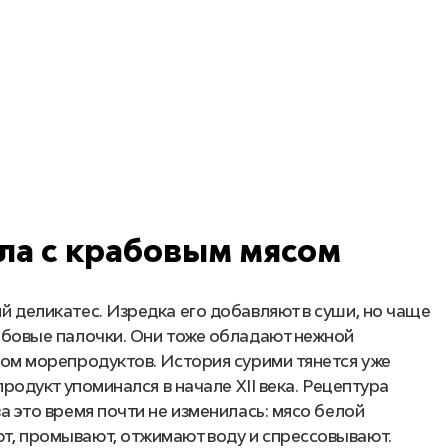
ла с крабовым мясом
 деликатес. Изредка его добавляют в суши, но чаще
абовые палочки. Они тоже обладают нежной
ом морепродуктов. История сурими тянется уже
продукт упоминался в начале XII века. Рецептура
а это время почти не изменилась: мясо белой
, промывают, отжимают воду и спрессовывают.