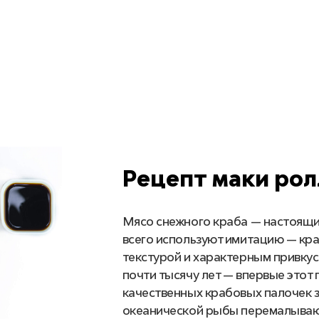
Рецепт маки рол
Мясо снежного краба — настоящий
всего используют имитацию — кр
текстурой и характерным привкус
почти тысячу лет — впервые этот 
качественных крабовых палочек з
океанической рыбы перемалывают