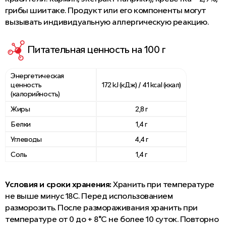
грибы шиитаке. Продукт или его компоненты могут
вызывать индивидуальную аллергическую реакцию.
Питательная ценность на 100 г
Энергетическая
ценность
172 kJ (кДж) / 41 kcal (ккал)
(калорийность)
Жиры
2,8 г
Белки
1,4 г
Углеводы
4,4 г
Соль
1,4 г
Условия и сроки хранения:
Хранить при температуре
не выше минус 18С. Перед использованием
разморозить. После размораживания хранить при
температуре от 0 до + 8°C не более 10 суток. Повторно