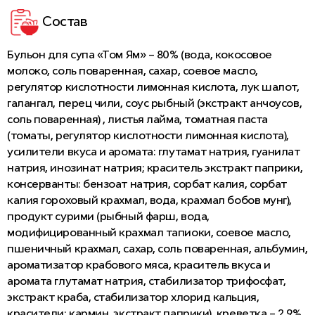
Состав
Бульон для супа «Том Ям» – 80% (вода, кокосовое
молоко, соль поваренная, сахар, соевое масло,
регулятор кислотности лимонная кислота, лук шалот,
галангал, перец чили, соус рыбный (экстракт анчоусов,
соль поваренная) , листья лайма, томатная паста
(томаты, регулятор кислотности лимонная кислота),
усилители вкуса и аромата: глутамат натрия, гуанилат
натрия, инозинат натрия; краситель экстракт паприки,
консерванты: бензоат натрия, сорбат калия, сорбат
калия гороховый крахмал, вода, крахмал бобов мунг),
продукт сурими (рыбный фарш, вода,
модифицированный крахмал тапиоки, соевое масло,
пшеничный крахмал, сахар, соль поваренная, альбумин,
ароматизатор крабового мяса, краситель вкуса и
аромата глутамат натрия, стабилизатор трифосфат,
экстракт краба, стабилизатор хлорид кальция,
красители: кармин, экстракт паприки), креветка – 2,9%,