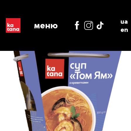
ua
меню
en