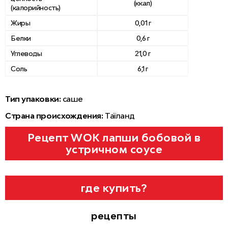
(ккал)
(калорийность)
Жиры
0,01 г
Белки
0,6 г
Углеводы
21,0 г
Соль
6,1 г
Тип упаковки:
саше
Страна происхождения:
Таїланд
Рецепт WOK лапши бобовой в
устричном соусе
где купить?
рецепты