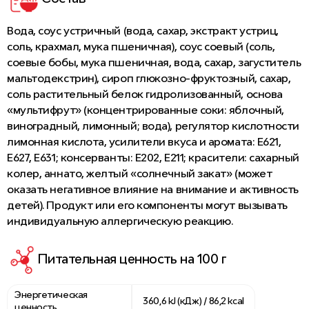
Вода, соус устричный (вода, сахар, экстракт устриц,
соль, крахмал, мука пшеничная), соус соевый (соль,
соевые бобы, мука пшеничная, вода, сахар, загуститель
мальтодекстрин), сироп глюкозно-фруктозный, сахар,
соль растительный белок гидролизованный, основа
«мультифрут» (концентрированные соки: яблочный,
виноградный, лимонный; вода), регулятор кислотности
лимонная кислота, усилители вкуса и аромата: Е621,
Е627, Е631; консерванты: Е202, Е211; красители: сахарный
колер, аннато, желтый «солнечный закат» (может
оказать негативное влияние на внимание и активность
детей). Продукт или его компоненты могут вызывать
индивидуальную аллергическую реакцию.
Питательная ценность на 100 г
Энергетическая
360,6 kJ (кДж) / 86,2 kcal
ценность