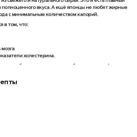
из свежего и натурального сырья. Это и есть главный
и полноценного вкуса. А ещё японцы не любят жирные
люда с минимальным количеством калорий.
 в том, что:
 мозга
оказатели холестерина.
 роллов
быстро утоляет голод без вреда для фигуры,
аже на здоровом диетическом питании. Более того,
водить» блюда японской кухни в рацион, но не более
цепты
во и разнообразие ингредиентов в одном ролле все же
 их низкокалорийности.
ов
и суши, а также определим размер допустимой
омнения и наслаждаться японской кухней!
 ключевые компоненты и рассмотрим «под