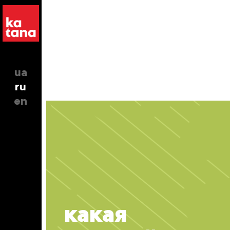
ua
ru
en
какая