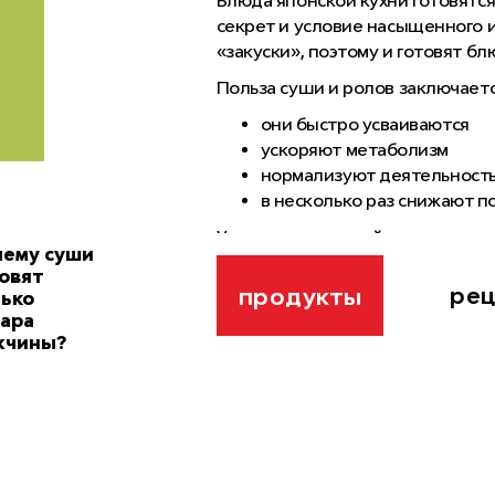
Блюда японской кухни готовятся 
секрет и условие насыщенного 
«закуски», поэтому и готовят б
Польза суши и ролов заключается
они быстро усваиваются
ускоряют метаболизм
нормализуют деятельность
в несколько раз снижают п
Умеренная
калорийность суши и
ему суши
поэтому их можно употреблять д
овят
врачи-нутрициологи советуют «в
ре
продукты
ько
2-х раз в сутки.
ара
жчины?
Тем не менее большое количест
заставляет многих усомниться в
Давайте подсчитаем
кбжу ролл
порции — чтобы отбросить все с
Для начала разложим блюдо на