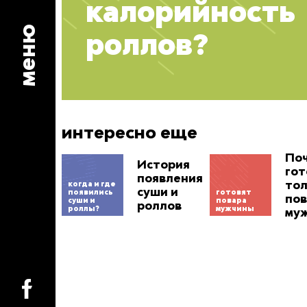
калорийность
меню
роллов?
интересно еще
Поч
История
гот
появления
тол
когда и где
суши и
появились
готовят
пов
суши и
повара
роллов
роллы?
мужчины
му