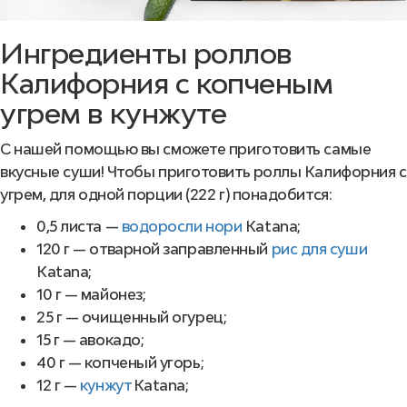
Ингредиенты роллов
Калифорния с копченым
угрем в кунжуте
С нашей помощью вы сможете приготовить самые
вкусные суши! Чтобы приготовить роллы Калифорния с
угрем, для одной порции (222 г) понадобится:
0,5 листа —
водоросли нори
Katana;
120 г — отварной заправленный
рис для суши
Katana;
10 г — майонез;
25 г — очищенный огурец;
15 г — авокадо;
40 г — копченый угорь;
12 г —
кунжут
Katana;