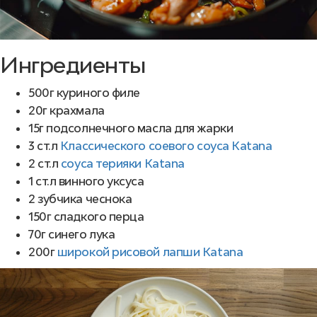
Ингредиенты
500г куриного филе
20г крахмала
15г подсолнечного масла для жарки
3 ст.л
Классического соевого соуса Katana
2 ст.л
соуса терияки Katana
1 ст.л винного уксуса
2 зубчика чеснока
150г сладкого перца
70г синего лука
200г
широкой рисовой лапши Katana